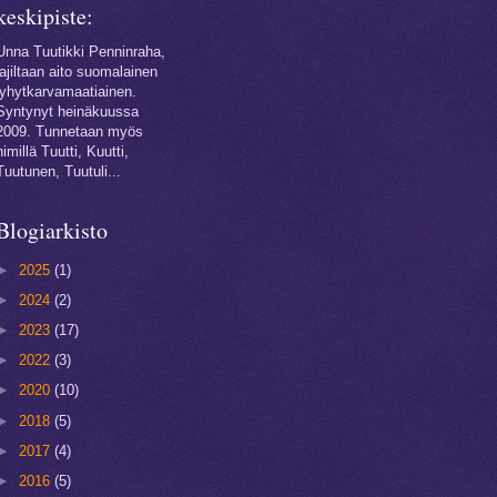
keskipiste:
Unna Tuutikki Penninraha,
lajiltaan aito suomalainen
lyhytkarvamaatiainen.
Syntynyt heinäkuussa
2009. Tunnetaan myös
nimillä Tuutti, Kuutti,
Tuutunen, Tuutuli...
Blogiarkisto
►
2025
(1)
►
2024
(2)
►
2023
(17)
►
2022
(3)
►
2020
(10)
►
2018
(5)
►
2017
(4)
►
2016
(5)