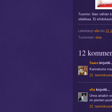
Tuomio: liian vähän k
silakkaa. Ei ehdokasta
Lähettänyt
ella
klo
21.
Tunnisteet:
eloa
12 komment
Saara
kirjoitti..
Kannatusta maati
22. tammikuuta
ella
kirjoitti...
Unna ainakin se
on pienten puole
22. tammikuuta