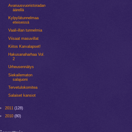
Avaruusvuoristoradan
äärellä
Kylpylätunnelmaa
eteisessä
Vaali-illan tunnelmia
Viisaat masuvillat
Kiitos Karvalapset!
Hakusanaharhaa Vol.
2
Urheusennätys
Siekailematon
salajuoni
Tervetulokomitea
Salaiset kansiot
►
2011
(128)
►
2010
(80)