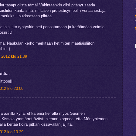
llut tasapuolista tämä! Vähintäänkin olisi pitänyt saada
aisliiton kanta siitä, millaisen protestisymbolin voi äänestäjä
merkiksi lipukkeeseen piirtää.
aatiaisliitto ryhtyykin heti panostamaan ja keräämään voimia
osin :D
: Naukulan kerho merkitään hetimiten maatiaisliiton
hin :)
 2012 klo 21.09
itti...
ittoon!!!
012 klo 20.00
llä äänillä kyllä, ehkä ensi kerralla myös Suomen
 Kissoja ymmärrettävästi hieman korpeaa, että Mäntyniemen
ällä kertaa koira pitkän kissavallan jäljiltä.
012 klo 10.29