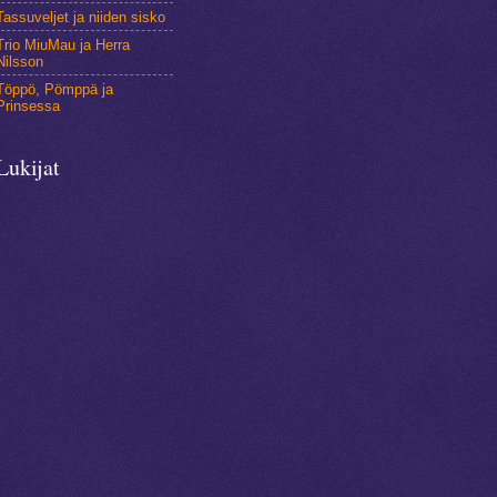
Tassuveljet ja niiden sisko
Trio MiuMau ja Herra
Nilsson
Töppö, Pömppä ja
Prinsessa
Lukijat