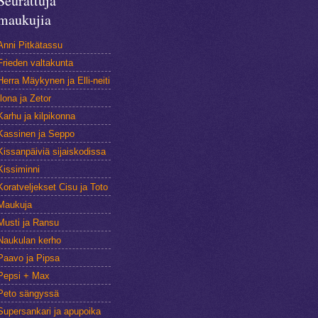
Seurattuja
maukujia
Anni Pitkätassu
Frieden valtakunta
Herra Mäykynen ja Elli-neiti
Ilona ja Zetor
Karhu ja kilpikonna
Kassinen ja Seppo
Kissanpäiviä sijaiskodissa
Kissiminni
Koratveljekset Cisu ja Toto
Maukuja
Musti ja Ransu
Naukulan kerho
Paavo ja Pipsa
Pepsi + Max
Peto sängyssä
Supersankari ja apupoika