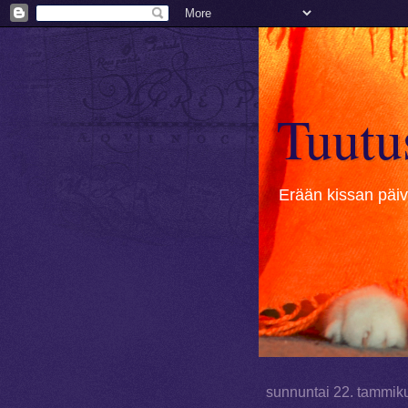
Tuutu
Erään kissan päivä
sunnuntai 22. tammik