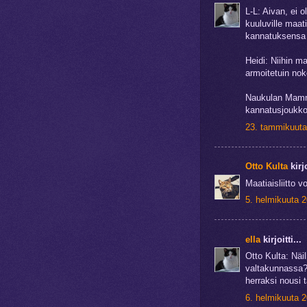
L-L: Aivan, ei o
kuuluville maati
kannatuksensa 
Heidi: Niihin m
armoitetuin nok
Naukulan Mamma
kannatusjoukkoi
23. tammikuuta
Otto Kulta
kirjo
Maatiaisliitto vo
5. helmikuuta 2
ella
kirjoitti...
Otto Kulta: Näi
valtakunnassa?
herraksi nousi t
6. helmikuuta 2