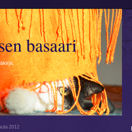
sen basaari
kirja.
uuta 2012