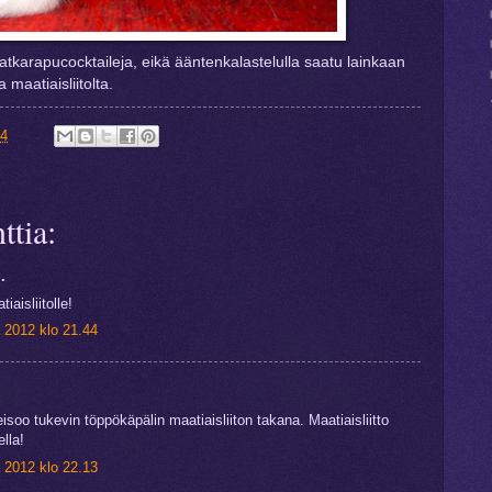
atkarapucocktaileja, eikä ääntenkalastelulla saatu lainkaan
 maatiaisliitolta.
14
tia:
.
aisliitolle!
 2012 klo 21.44
isoo tukevin töppökäpälin maatiaisliiton takana. Maatiaisliitto
lla!
 2012 klo 22.13