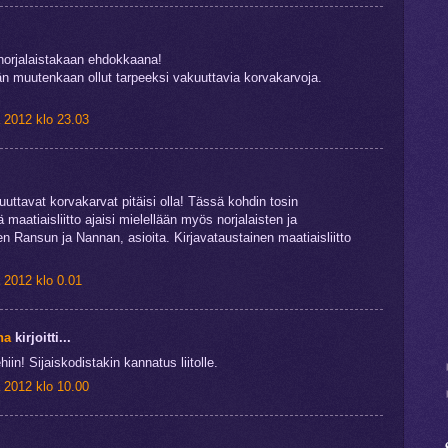
.
 norjalaistakaan ehdokkaana!
n muutenkaan ollut tarpeeksi vakuuttavia korvakarvoja.
 2012 klo 23.03
uuttavat korvakarvat pitäisi olla! Tässä kohdin tosin
maatiaisliitto ajaisi mielellään myös norjalaisten ja
en Ransun ja Nannan, asioita. Kirjavataustainen maatiaisliitto
 2012 klo 0.01
na
kirjoitti...
ehiin! Sijaiskodistakin kannatus liitolle.
 2012 klo 10.00