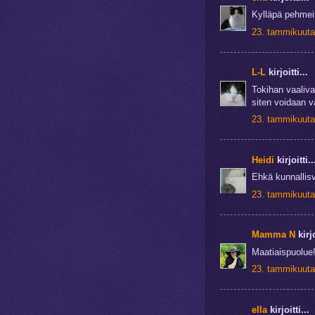
Kylläpä pehmeit
23. tammikuuta
L-L
kirjoitti...
Tokihan vaalival
siten voidaan v
23. tammikuuta
Heidi
kirjoitti..
Ehkä kunnallisv
23. tammikuuta
Mamma N
kirjo
Maatiaispuolue!
23. tammikuuta
ella
kirjoitti...