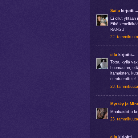
Saila
kirjoitti..
Ei ollut yhtään
Eikä kenelläkää
RANSU
22. tammikuuta
ella
kirjoitti...
Totta, kyllä vak
huomautan, että 
itämaisten, kut
ei rotuerottele!
23. tammikuuta
Myrsky ja Min
Maatiaisliitto k
23. tammikuuta
ella
kirjoitti...