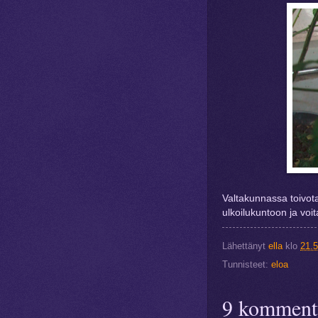
Valtakunnassa toivota
ulkoilukuntoon ja voi
Lähettänyt
ella
klo
21.
Tunnisteet:
eloa
9 kommentt