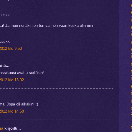
utikki
 Ei! Ja mun nenäkin on ton värinen vaan koska olin niin
utikki
2012 klo 9.53
itti...
assikausi avattu sielläkin!
2012 klo 13.02
: Jopa oli aikakin! :)
2012 klo 14.58
na
kirjoitti...