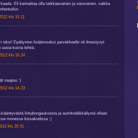
 kaada. Eli kannattaa olla tarkkaavainen ja varovainen, vaikka
anhentuikin.
2012 klo 15.11
 siksi! Epäilysten lisäämiseksi parvekkeelle oli ilmestynyt
usia kuivia lehtiä.
2012 klo 16.24
.
ät saapuu :)
2012 klo 14.23
 Lisääntyvästä lintubongauksesta ja aurinkoläikkäilystä ollaan
isia monessa kissakodissa :)
012 klo 20.31