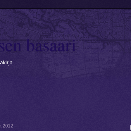
sen basaari
kirja.
ta 2012