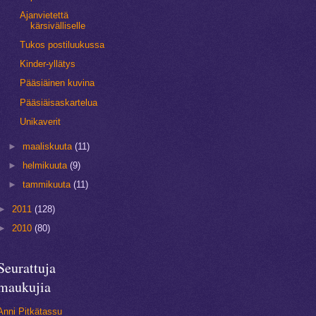
Ajanvietettä
kärsivälliselle
Tukos postiluukussa
Kinder-yllätys
Pääsiäinen kuvina
Pääsiäisaskartelua
Unikaverit
►
maaliskuuta
(11)
►
helmikuuta
(9)
►
tammikuuta
(11)
►
2011
(128)
►
2010
(80)
Seurattuja
maukujia
Anni Pitkätassu