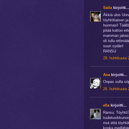
Saila
kirjoitti..
Äkkiä ulos Unna
töyhtötiaisen j
huomasi! Täällä
pitää kattoo e
mamman jaloissa
oli tullu ettimä
suuri sydän!
RANSU
28. huhtikuuta 
Ana
kirjoitti...
Onpas sulla sö
28. huhtikuuta 
ella
kirjoitti...
Ransu: Töyhtö? 
tuuletusikkunoi
mut että töyhtöt
koska meillähän