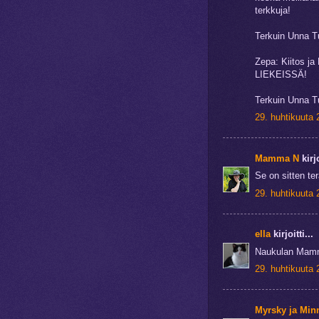
terkkuja!
Terkuin Unna Tu
Zepa: Kiitos ja
LIEKEISSÄ!
Terkuin Unna Tu
29. huhtikuuta 
Mamma N
kirjo
Se on sitten ter
29. huhtikuuta 
ella
kirjoitti...
Naukulan Mamma
29. huhtikuuta 
Myrsky ja Min