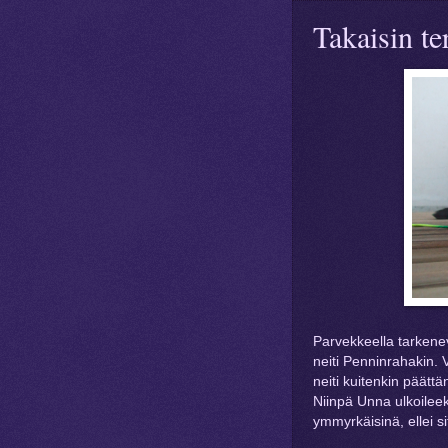
Takaisin ter
Parvekkeella tarkenev
neiti Penninrahakin.
neiti kuitenkin päätt
Niinpä Unna ulkoileeki
ymmyrkäisinä, ellei s