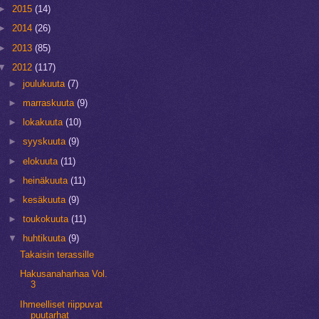
►
2015
(14)
►
2014
(26)
►
2013
(85)
▼
2012
(117)
►
joulukuuta
(7)
►
marraskuuta
(9)
►
lokakuuta
(10)
►
syyskuuta
(9)
►
elokuuta
(11)
►
heinäkuuta
(11)
►
kesäkuuta
(9)
►
toukokuuta
(11)
▼
huhtikuuta
(9)
Takaisin terassille
Hakusanaharhaa Vol.
3
Ihmeelliset riippuvat
puutarhat