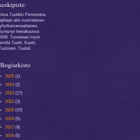
keskipiste:
Unna Tuutikki Penninraha,
lajiltaan aito suomalainen
lyhytkarvamaatiainen.
Syntynyt heinäkuussa
2009. Tunnetaan myös
nimillä Tuutti, Kuutti,
Tuutunen, Tuutuli...
Blogiarkisto
►
2025
(1)
►
2024
(2)
►
2023
(17)
►
2022
(3)
►
2020
(10)
►
2018
(5)
►
2017
(4)
►
2016
(5)