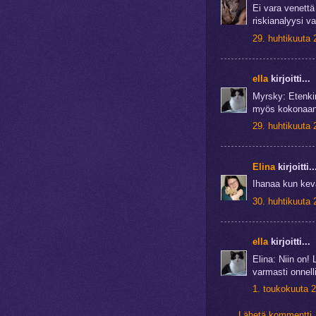
Ei vara venettä
riskianalyysi v
29. huhtikuuta 
ella
kirjoitti...
Myrsky: Etenkin
myös kokonaan u
29. huhtikuuta 
Elina
kirjoitti..
Ihanaa kun kev
30. huhtikuuta 
ella
kirjoitti...
Elina: Niin on!
varmasti onnell
1. toukokuuta 2
Lähetä kommentti