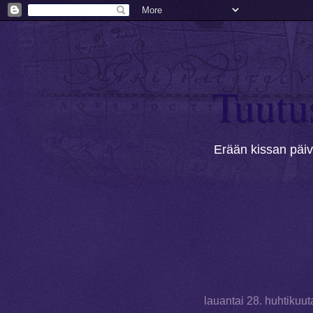
Tuutu
Erään kissan päivä
lauantai 28. huhtikuu