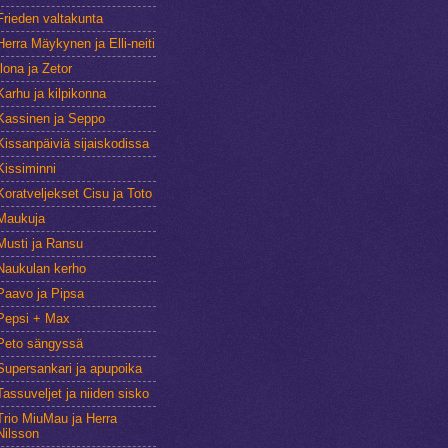
Frieden valtakunta
Herra Mäykynen ja Elli-neiti
Ilona ja Zetor
Karhu ja kilpikonna
Kassinen ja Seppo
Kissanpäiviä sijaiskodissa
Kissiminni
Koratveljekset Cisu ja Toto
Maukuja
Musti ja Ransu
Naukulan kerho
Paavo ja Pipsa
Pepsi + Max
Peto sängyssä
Supersankari ja apupoika
Tassuveljet ja niiden sisko
Trio MiuMau ja Herra
Nilsson