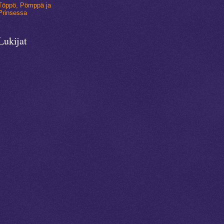
Töppö, Pömppä ja
Prinsessa
Lukijat