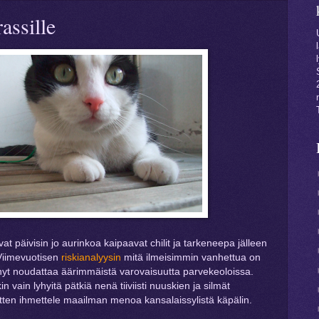
assille
at päivisin jo aurinkoa kaipaavat chilit ja tarkeneepa jälleen
 Viimevuotisen
riskianalyysin
mitä ilmeisimmin vanhettua on
änyt noudattaa äärimmäistä varovaisuutta parvekeoloissa.
n vain lyhyitä pätkiä nenä tiiviisti nuuskien ja silmät
itten ihmettele maailman menoa kansalaissylistä käpälin.