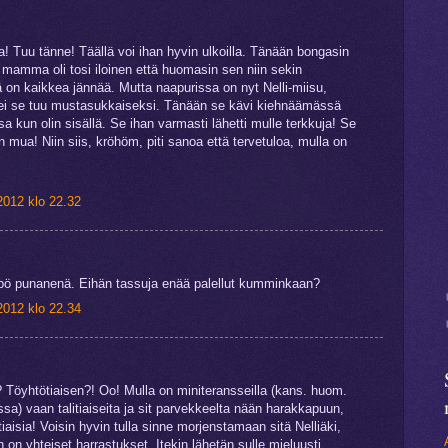
.
! Tuu tänne! Täällä voi ihan hyvin ulkoilla. Tänään bongasin
a mamma oli tosi iloinen että huomasin sen niin sekin
 on kaikkea jännää. Mutta naapurissa on nyt Nelli-miisu,
ttei se tuu mustasukkaiseksi. Tänään se kävi kiehnäämässä
 kun olin sisällä. Se ihan varmasti lähetti mulle terkkuja! Se
än mua! Niin siis, kröhöm, piti sanoa että tervetuloa, mulla on
2012 klo 22.32
pö punanenä. Eihän tassuja enää palellut kumminkaan?
2012 klo 22.34
Töyhtötiaisen?! Oo! Mulla on miniteransseilla (kans. huom.
ssa) vaan talitiaiseita ja sit parvekkeelta nään harakkapuun,
iaisia! Voisin hyvin tulla sinne morjenstamaan sitä Nelliäki,
 on yhteiset harrastukset. Itekin lähetän sulle mieluusti