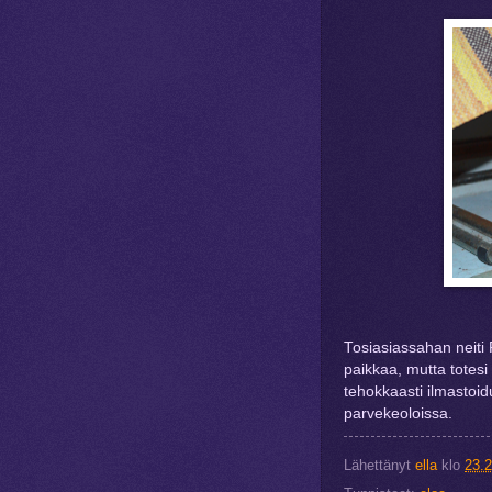
Tosiasiassahan neiti 
paikkaa, mutta totesi 
tehokkaasti ilmastoidu
parvekeoloissa.
Lähettänyt
ella
klo
23.