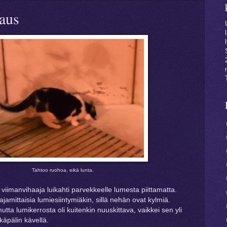
saus
Tahtoo ruohoa, eikä lunta.
viimanvihaaja luikahti parvekkeelle lumesta piittamatta.
ajamittaisia lumiesiintymiäkin, sillä nehän ovat kylmiä.
ta lumikerrosta oli kuitenkin nuuskittava, vaikkei sen yli
äpälin kävellä.