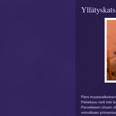
Yllätyskat
Pieni mustavalkoinen 
Paheksuu neiti toki la
Parvekkeen ohuen ohut
voinutkaan prinsessak