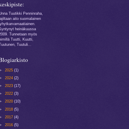
keskipiste:
Unna Tuutikki Penninraha,
lajiltaan aito suomalainen
lyhytkarvamaatiainen.
Syntynyt heinäkuussa
2009. Tunnetaan myös
nimillä Tuutti, Kuutti,
Tuutunen, Tuutuli...
Blogiarkisto
►
2025
(1)
►
2024
(2)
►
2023
(17)
►
2022
(3)
►
2020
(10)
►
2018
(5)
►
2017
(4)
►
2016
(5)