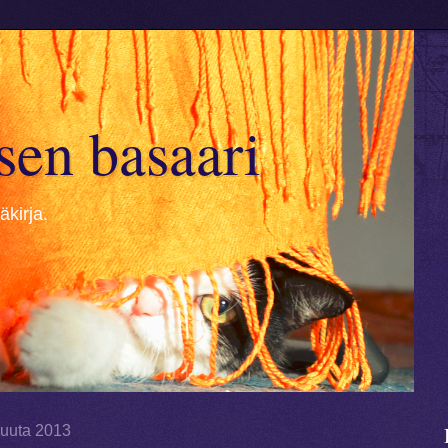
sen basaari
kirja.
kuuta 2013