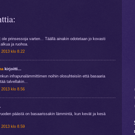
tia:
 ole prinsessoja varten... Täällä ainakin odotetaan jo kovasti
alkua ja ruohoa.
 2013 klo 8.22
na
kirjoitti...
 jonkun infrapunalämmittimen noihin olosuhteisiin että basaaria
tää talvellakin...
 2013 klo 8.56
.
vuoden päästä on basaarissakin lämmintä, kun kevät ja kesä
 2013 klo 8.59