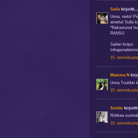
Saila
kirjoitti..
Unna, neito! Pi
ainetta! Sulla k
*Rakastunut h
RANSU
Sailan lisäys:
Infrapunalämmit
15. tammikuuta
Mamma N
kirjo
Unna Tuutikki k
15. tammikuuta
Sointu
kirjoitti
Rohkea suomalai
15. tammikuuta