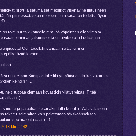
heriöivät niityt ja satumaiset metsiköt visertävine lintusineen
ämän prinsessatassun mieleen. Lumikasat on todettu täysin
 :D
 on toiminut talvikaudella mm. päiväpeitteen alla viimalta
 basaaritoiminnan jatkumisesta ei tarvitse olla huolissaan.
uolenpidosta! Oon todellaki samaa mieltä: lumi on
ja epäilyttävää kamaa!
utikki
llä suunnitellaan Saaripalstalle liki ympärivuotista kasvukautta
tyksen keinoin? :D
 neiti tuppaa olemaan kovastikin yllätysreipas. Pitää
rpaillaan :)
i sanottu ja päteehän se ainakin tällä kerralla. Vähävillaisena
na tekee useimmiten vain pelottoman täyskäännöksen
koiluun sopimatonta säätä :D
 2013 klo 22.42