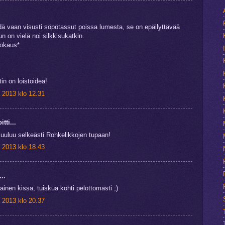
.
dä vaan visusti söpötassut poissa lumesta, se on epäilyttävää
un on vielä noi silkkisukatkin.
uokaus*
in on loistoidea!
 2013 klo 12.31
itti...
uuluu selkeästi Rohkelikkojen tupaan!
 2013 klo 18.43
...
nen kissa, tuiskua kohti pelottomasti ;)
 2013 klo 20.37