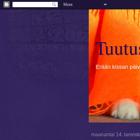
Tuutu
Erään kissan päivä
maanantai 14. tammi