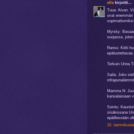
ella
kirjoitti...
Tuua: Aivan. Vi
ovat enemmän t
sopimattomiksi
Myrsky: Basaari
suojassa, joten
Ransu: Kiitti h
epäluotettavaa 
Terkuin Unna Tu
Saila: Joko sie
infrapunalämmi
Mamma N: Juu-u,
kansalaisiaan va
Sointu: Kauniist
sisäkissana Un
epäillessään ul
15. tammikuuta