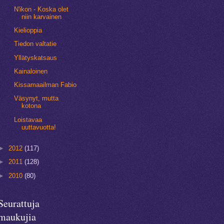
N'ikon - Koska olet
niin karvainen
Kielioppia
Tiedon valtatie
Yllätyskatsaus
Kainaloinen
Kissamaailman Fabio
Väsynyt, mutta
kotona
Loistavaa
uuttavuotta!
►
2012
(117)
►
2011
(128)
►
2010
(80)
Seurattuja
maukujia