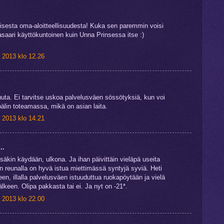
sesta oma-aloitteellisuudesta! Kuka sen paremmin voisi
saari käyttökuntoinen kuin Unna Prinsessa itse :)
 2013 klo 12.26
ta. Ei tarvitse uskoa palvelusväen sössötyksiä, kun voi
lin toteamassa, mikä on asian laita.
 2013 klo 14.21
..
ssäkin käydään, ulkona. Ja ihan päivittäin vieläpä useita
in reunalla on hyvä istua miettimässä syntyjä syviä. Heti
en, illalla palvelusväen istuuduttua ruokapöytään ja vielä
jälkeen. Olipa pakkasta tai ei. Ja nyt on -21*.
 2013 klo 22.00