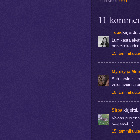
Tunnisteet:
eloa
11 komment
Tuua
kirjoitti...
Lumikasta eivät
parvekekauden 
15. tammikuuta
Myrsky ja Min
Sitä tarvitsisi
voisi avoinna pi
15. tammikuuta
Sirpa
kirjoitti..
Vajaan puolen 
saapuvat. :)
15. tammikuuta