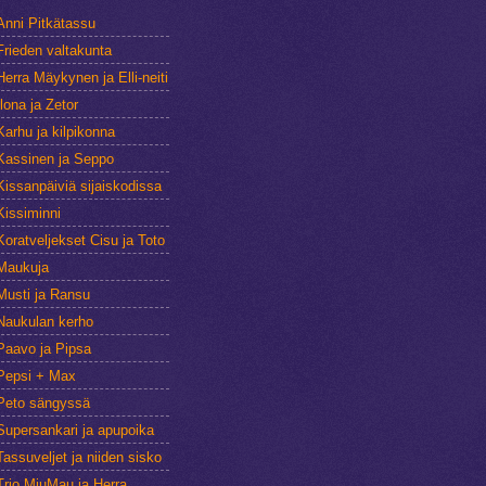
Anni Pitkätassu
Frieden valtakunta
Herra Mäykynen ja Elli-neiti
Ilona ja Zetor
Karhu ja kilpikonna
Kassinen ja Seppo
Kissanpäiviä sijaiskodissa
Kissiminni
Koratveljekset Cisu ja Toto
Maukuja
Musti ja Ransu
Naukulan kerho
Paavo ja Pipsa
Pepsi + Max
Peto sängyssä
Supersankari ja apupoika
Tassuveljet ja niiden sisko
Trio MiuMau ja Herra