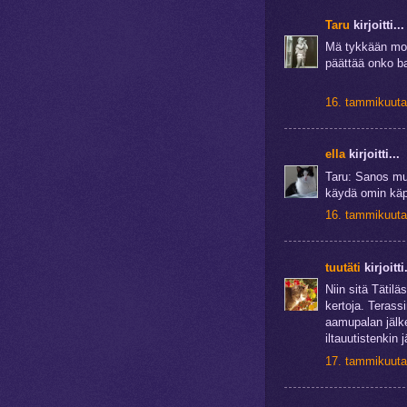
Taru
kirjoitti...
Mä tykkään moi
päättää onko ba
16. tammikuuta
ella
kirjoitti...
Taru: Sanos muu
käydä omin käpä
16. tammikuuta
tuutäti
kirjoitti.
Niin sitä Tätilä
kertoja. Terass
aamupalan jälke
iltauutistenkin 
17. tammikuuta