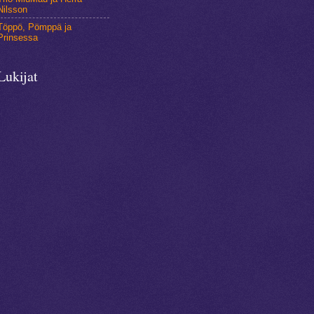
Nilsson
Töppö, Pömppä ja
Prinsessa
Lukijat